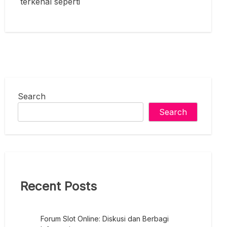
terkenal seperti
Search
Search
Recent Posts
Forum Slot Online: Diskusi dan Berbagi