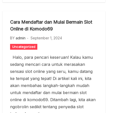
Cara Mendaftar dan Mulai Bermain Slot
Online di Komodo69
BY
admin
September 1, 2024
Uncategorized
Halo, para pencari keseruan! Kalau kamu
sedang mencari cara untuk merasakan
sensasi slot online yang seru, kamu datang
ke tempat yang tepat! Di artikel kali ini, kita
akan membahas langkah-langkah mudah
untuk mendaftar dan mulai bermain slot
online di komodo69. Ditambah lagi, kita akan
ngobrolin sedikit tentang penyedia slot