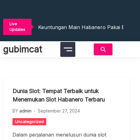
Skip
Sensasi Buy Feature 20 Ribu Jadi 2 Juta D
to
content
Forum Slot Online: Diskusi Dan Berbagi In
Live
Keuntungan Main Habanero Pakai E-Wall
Updates
Progressive Pot Tracker—Pantau Nilai M
Cooldown 15 Menit: Teknik Reset Pola RN
gubimcat
Sensasi Buy Feature 20 Ribu Jadi 2 Juta D
Forum Slot Online: Diskusi Dan Berbagi In
Keuntungan Main Habanero Pakai E-Wall
Progressive Pot Tracker—Pantau Nilai M
Cooldown 15 Menit: Teknik Reset Pola RN
Dunia Slot: Tempat Terbaik untuk
Sensasi Buy Feature 20 Ribu Jadi 2 Juta D
Menemukan Slot Habanero Terbaru
BY
admin
September 27, 2024
Uncategorized
Dalam perjalanan menelusuri dunia slot