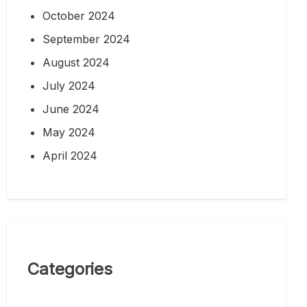
October 2024
September 2024
August 2024
July 2024
June 2024
May 2024
April 2024
Categories