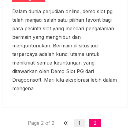
Dalam dunia perjudian online, demo slot pg
telah menjadi salah satu pilihan favorit bagi
para pecinta slot yang mencari pengalaman
bermain yang menghibur dan
menguntungkan. Bermain di situs judi
terpercaya adalah kunci utama untuk
menikmati semua keuntungan yang
ditawarkan oleh Demo Slot PG dari
Dragoonsoft. Mari kita eksplorasi lebih dalam
mengena
Page 2 of 2
1
2