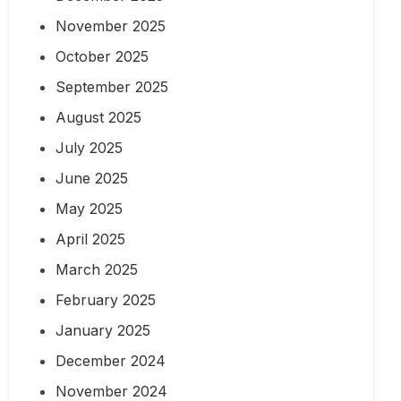
November 2025
October 2025
September 2025
August 2025
July 2025
June 2025
May 2025
April 2025
March 2025
February 2025
January 2025
December 2024
November 2024