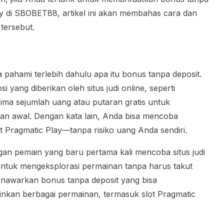
ay di SBOBET88, artikel ini akan membahas cara dan
tersebut.
a pahami terlebih dahulu apa itu bonus tanpa deposit.
 yang diberikan oleh situs judi online, seperti
ima sejumlah uang atau putaran gratis untuk
an awal. Dengan kata lain, Anda bisa mencoba
 Pragmatic Play—tanpa risiko uang Anda sendiri.
ngan pemain yang baru pertama kali mencoba situs judi
ntuk mengeksplorasi permainan tanpa harus takut
nawarkan bonus tanpa deposit yang bisa
nkan berbagai permainan, termasuk slot Pragmatic