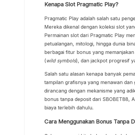
Kenapa Slot Pragmatic Play?
Pragmatic Play adalah salah satu peng
Mereka dikenal dengan koleksi slot yan
Permainan slot dari Pragmatic Play mem
petualangan, mitologi, hingga dunia bi
berbagai fitur bonus yang memanjakan p
(
wild symbols
), dan jackpot progresif
Salah satu alasan kenapa banyak pemai
tampilan grafisnya yang menawan dan 
dirancang dengan mekanisme yang adi
bonus tanpa deposit dari SBOBET88, 
biaya terlebih dahulu.
Cara Menggunakan Bonus Tanpa D