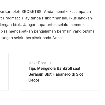
awarkan oleh SBOBET88, Anda memiliki kesempatan
ragmatic Play tanpa risiko finansial. Ikuti langkah-
dengan bijak. Jangan lupa untuk selalu memeriksa
 bisa mendapatkan pengalaman bermain yang optimal.
ungan selalu berpihak pada Anda!
Next Post
Tips Mengelola Bankroll saat
Bermain Slot Habanero di Slot
Gacor