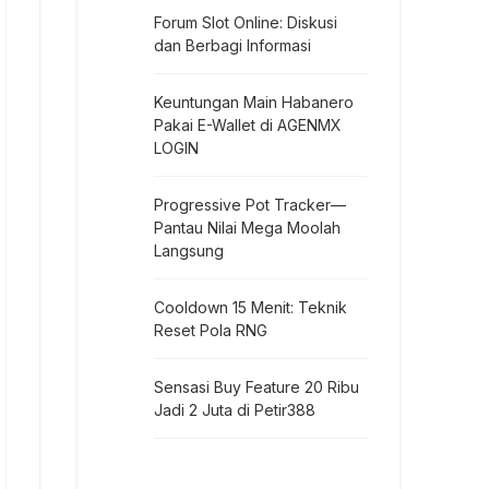
Forum Slot Online: Diskusi
dan Berbagi Informasi
Keuntungan Main Habanero
Pakai E-Wallet di AGENMX
LOGIN
Progressive Pot Tracker—
Pantau Nilai Mega Moolah
Langsung
Cooldown 15 Menit: Teknik
Reset Pola RNG
Sensasi Buy Feature 20 Ribu
Jadi 2 Juta di Petir388