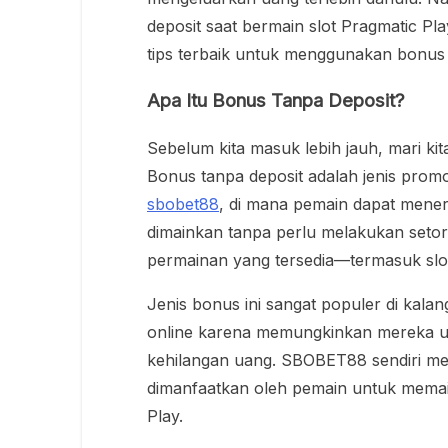
deposit saat bermain slot Pragmatic Pl
tips terbaik untuk menggunakan bonus 
Apa Itu Bonus Tanpa Deposit?
Sebelum kita masuk lebih jauh, mari kit
Bonus tanpa deposit adalah jenis promosi
sbobet88
, di mana pemain dapat mener
dimainkan tanpa perlu melakukan setor
permainan yang tersedia—termasuk slot
Jenis bonus ini sangat populer di kala
online karena memungkinkan mereka u
kehilangan uang. SBOBET88 sendiri me
dimanfaatkan oleh pemain untuk memai
Play.