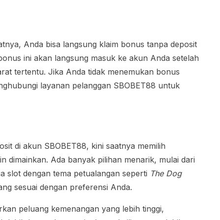
tnya, Anda bisa langsung klaim bonus tanpa deposit
bonus ini akan langsung masuk ke akun Anda setelah
rat tertentu. Jika Anda tidak menemukan bonus
menghubungi layanan pelanggan SBOBET88 untuk
osit di akun SBOBET88, kini saatnya memilih
in dimainkan. Ada banyak pilihan menarik, mulai dari
ga slot dengan tema petualangan seperti
The Dog
yang sesuai dengan preferensi Anda.
an peluang kemenangan yang lebih tinggi,