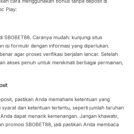
ngkah cara menggunakan bonus tanpa deposit di
c Play:
 di SBOBET88. Caranya mudah: kunjungi situs
 isi formulir dengan informasi yang diperlukan.
ar agar proses verifikasi berjalan lancar. Setelah
an akses penuh untuk menikmati berbagai permainan,
sit
osit, pastikan Anda memahami ketentuan yang
 syarat dan ketentuan tertentu, seperti jumlah taruhan
 Anda dapat menarik kemenangan. Jangan khawatir,
laman promosi SBOBET88, jadi pastikan Anda membaca