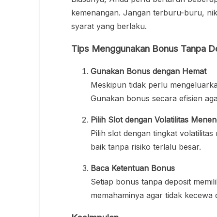
kemenangan. Jangan terburu-buru, ni
syarat yang berlaku.
Tips Menggunakan Bonus Tanpa De
Gunakan Bonus dengan Hemat
Meskipun tidak perlu mengeluarkan
Gunakan bonus secara efisien aga
Pilih Slot dengan Volatilitas Mene
Pilih slot dengan tingkat volatil
baik tanpa risiko terlalu besar.
Baca Ketentuan Bonus
Setiap bonus tanpa deposit memili
memahaminya agar tidak kecewa d