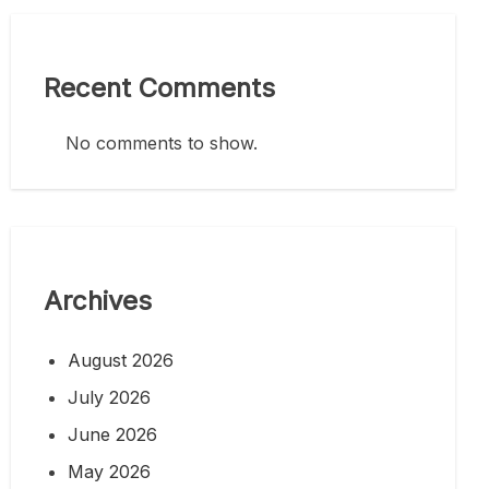
Recent Comments
No comments to show.
Archives
August 2026
July 2026
June 2026
May 2026