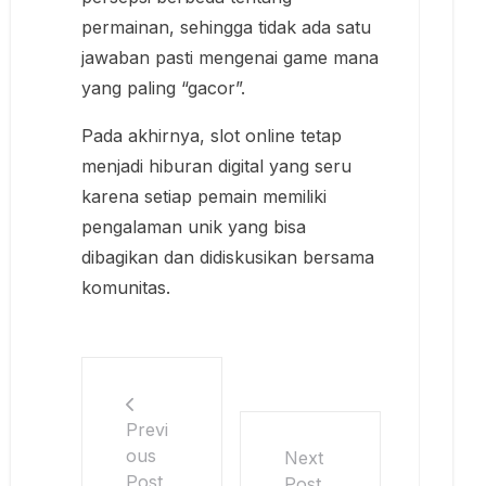
permainan, sehingga tidak ada satu
jawaban pasti mengenai game mana
yang paling “gacor”.
Pada akhirnya, slot online tetap
menjadi hiburan digital yang seru
karena setiap pemain memiliki
pengalaman unik yang bisa
dibagikan dan didiskusikan bersama
komunitas.
Previ
ous
Next
Post
Post