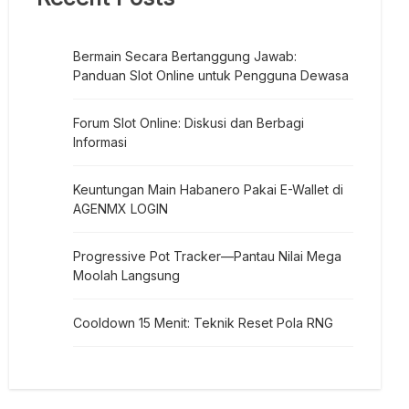
Bermain Secara Bertanggung Jawab:
Panduan Slot Online untuk Pengguna Dewasa
Forum Slot Online: Diskusi dan Berbagi
Informasi
Keuntungan Main Habanero Pakai E-Wallet di
AGENMX LOGIN
Progressive Pot Tracker—Pantau Nilai Mega
Moolah Langsung
Cooldown 15 Menit: Teknik Reset Pola RNG