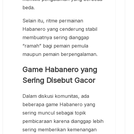
beda.
Selain itu, ritme permainan
Habanero yang cenderung stabil
membuatnya sering dianggap
“ramah” bagi pemain pemula
maupun pemain berpengalaman.
Game Habanero yang
Sering Disebut Gacor
Dalam diskusi komunitas, ada
beberapa game Habanero yang
sering muncul sebagai topik
pembicaraan karena dianggap lebih
sering memberikan kemenangan