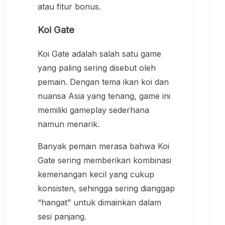
atau fitur bonus.
Koi Gate
Koi Gate adalah salah satu game
yang paling sering disebut oleh
pemain. Dengan tema ikan koi dan
nuansa Asia yang tenang, game ini
memiliki gameplay sederhana
namun menarik.
Banyak pemain merasa bahwa Koi
Gate sering memberikan kombinasi
kemenangan kecil yang cukup
konsisten, sehingga sering dianggap
“hangat” untuk dimainkan dalam
sesi panjang.