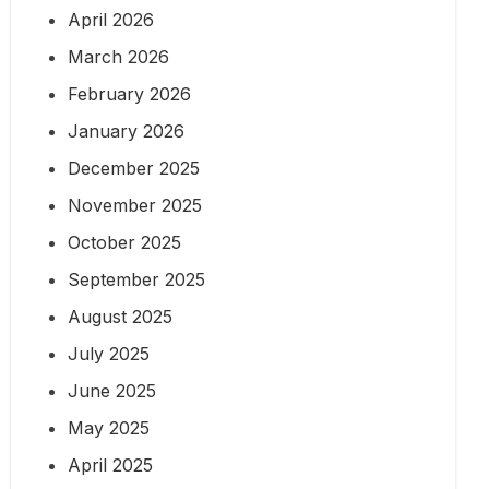
April 2026
March 2026
February 2026
January 2026
December 2025
November 2025
October 2025
September 2025
August 2025
July 2025
June 2025
May 2025
April 2025