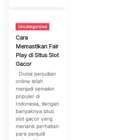
Uncategorized
Cara
Memastikan Fair
Play di Situs Slot
Gacor
Dunia perjudian
online telah
menjadi semakin
populer di
Indonesia, dengan
banyaknya situs
slot gacor yang
menarik perhatian
para penjudi