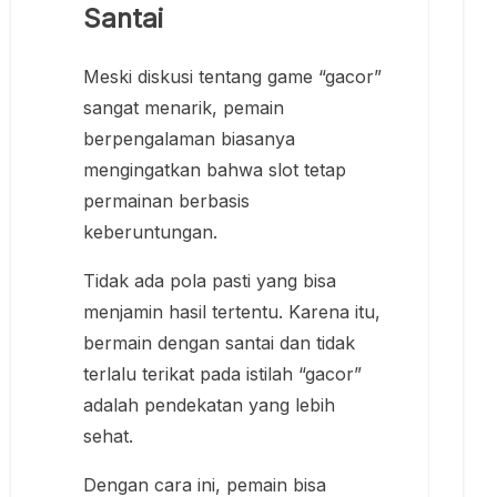
Santai
Meski diskusi tentang game “gacor”
sangat menarik, pemain
berpengalaman biasanya
mengingatkan bahwa slot tetap
permainan berbasis
keberuntungan.
Tidak ada pola pasti yang bisa
menjamin hasil tertentu. Karena itu,
bermain dengan santai dan tidak
terlalu terikat pada istilah “gacor”
adalah pendekatan yang lebih
sehat.
Dengan cara ini, pemain bisa