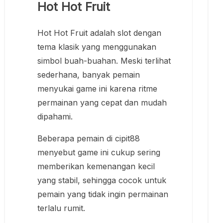
Hot Hot Fruit
Hot Hot Fruit adalah slot dengan
tema klasik yang menggunakan
simbol buah-buahan. Meski terlihat
sederhana, banyak pemain
menyukai game ini karena ritme
permainan yang cepat dan mudah
dipahami.
Beberapa pemain di cipit88
menyebut game ini cukup sering
memberikan kemenangan kecil
yang stabil, sehingga cocok untuk
pemain yang tidak ingin permainan
terlalu rumit.