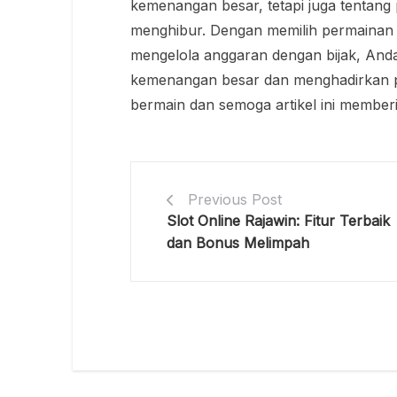
kemenangan besar, tetapi juga tenta
menghibur. Dengan memilih permainan y
mengelola anggaran dengan bijak, And
kemenangan besar dan menghadirkan p
bermain dan semoga artikel ini membe
Previous Post
Slot Online Rajawin: Fitur Terbaik
dan Bonus Melimpah