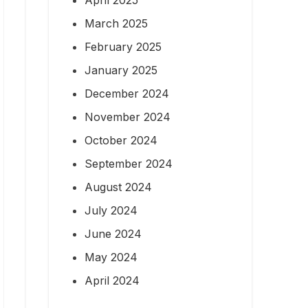
April 2025
March 2025
February 2025
January 2025
December 2024
November 2024
October 2024
September 2024
August 2024
July 2024
June 2024
May 2024
April 2024