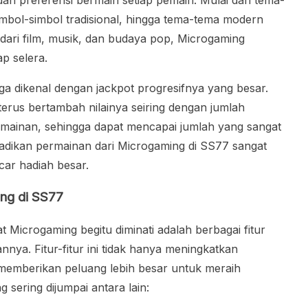
n preferensi bermain setiap pemain. Mulai dari tema-
imbol-simbol tradisional, hingga tema-tema modern
dari film, musik, dan budaya pop, Microgaming
ap selera.
ga dikenal dengan jackpot progresifnya yang besar.
terus bertambah nilainya seiring dengan jumlah
mainan, sehingga dapat mencapai jumlah yang sangat
jadikan permainan dari Microgaming di SS77 sangat
ar hadiah besar.
ing di SS77
 Microgaming begitu diminati adalah berbagai fitur
ya. Fitur-fitur ini tidak hanya meningkatkan
 memberikan peluang lebih besar untuk meraih
sering dijumpai antara lain: