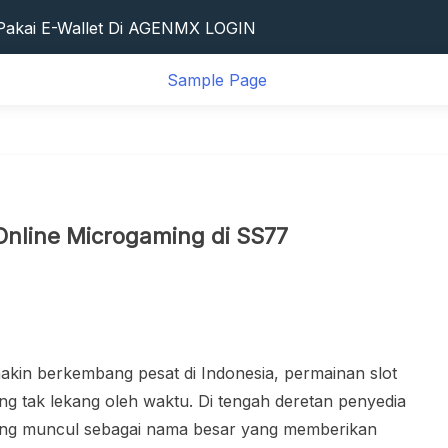
an Berbagi Informasi
Pakai E-Wallet Di AGENMX LOGIN
ntau Nilai Mega Moolah Langsung
Sample Page
eset Pola RNG
adi 2 Juta Di Petir388
an Berbagi Informasi
Pakai E-Wallet Di AGENMX LOGIN
ntau Nilai Mega Moolah Langsung
eset Pola RNG
Online Microgaming di SS77
adi 2 Juta Di Petir388
akin berkembang pesat di Indonesia, permainan slot
ng tak lekang oleh waktu. Di tengah deretan penyedia
ing muncul sebagai nama besar yang memberikan