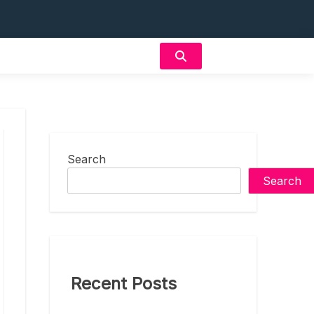
Search
Search
Recent Posts