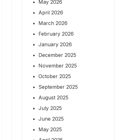
May 2026
April 2026
March 2026
February 2026
January 2026
December 2025
November 2025
October 2025
September 2025
August 2025
July 2025
June 2025
May 2025