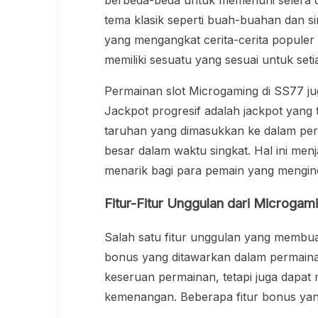
berbeda-beda untuk memenuhi selera da
tema klasik seperti buah-buahan dan s
yang mengangkat cerita-cerita populer 
memiliki sesuatu yang sesuai untuk seti
Permainan slot Microgaming di SS77 ju
Jackpot progresif adalah jackpot yang 
taruhan yang dimasukkan ke dalam per
besar dalam waktu singkat. Hal ini men
menarik bagi para pemain yang menginc
Fitur-Fitur Unggulan dari Microgam
Salah satu fitur unggulan yang membuat
bonus yang ditawarkan dalam permainann
keseruan permainan, tetapi juga dapat
kemenangan. Beberapa fitur bonus yang 