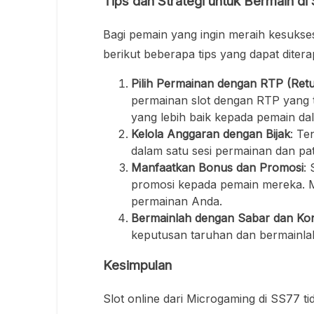
Tips dan Strategi untuk Bermain di
Bagi pemain yang ingin meraih kesukse
berikut beberapa tips yang dapat diter
Pilih Permainan dengan RTP (Retur
permainan slot dengan RTP yang t
yang lebih baik kepada pemain da
Kelola Anggaran dengan Bijak
: Te
dalam satu sesi permainan dan pat
Manfaatkan Bonus dan Promosi
:
promosi kepada pemain mereka. M
permainan Anda.
Bermainlah dengan Sabar dan Kon
keputusan taruhan dan bermainlah
Kesimpulan
Slot online dari Microgaming di SS77 