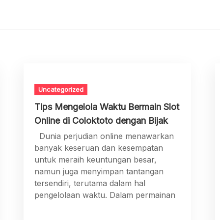
Uncategorized
Tips Mengelola Waktu Bermain Slot
Online di Coloktoto dengan Bijak
Dunia perjudian online menawarkan
banyak keseruan dan kesempatan
untuk meraih keuntungan besar,
namun juga menyimpan tantangan
tersendiri, terutama dalam hal
pengelolaan waktu. Dalam permainan