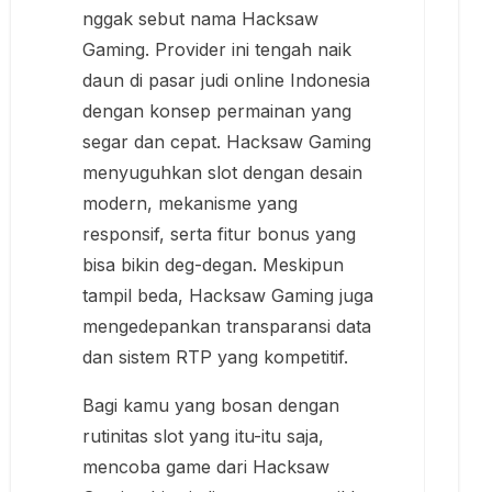
nggak sebut nama Hacksaw
Gaming. Provider ini tengah naik
daun di pasar judi online Indonesia
dengan konsep permainan yang
segar dan cepat. Hacksaw Gaming
menyuguhkan slot dengan desain
modern, mekanisme yang
responsif, serta fitur bonus yang
bisa bikin deg-degan. Meskipun
tampil beda, Hacksaw Gaming juga
mengedepankan transparansi data
dan sistem RTP yang kompetitif.
Bagi kamu yang bosan dengan
rutinitas slot yang itu-itu saja,
mencoba game dari Hacksaw