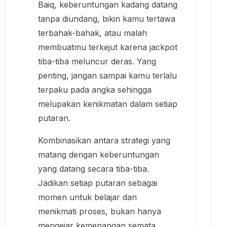
Baiq, keberuntungan kadang datang
tanpa diundang, bikin kamu tertawa
terbahak-bahak, atau malah
membuatmu terkejut karena jackpot
tiba-tiba meluncur deras. Yang
penting, jangan sampai kamu terlalu
terpaku pada angka sehingga
melupakan kenikmatan dalam setiap
putaran.
Kombinasikan antara strategi yang
matang dengan keberuntungan
yang datang secara tiba-tiba.
Jadikan setiap putaran sebagai
momen untuk belajar dan
menikmati proses, bukan hanya
mengejar kemenangan semata.