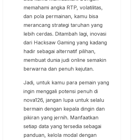
memahami angka RTP, volatilitas,
dan pola permainan, kamu bisa
merancang strategi taruhan yang
lebih cerdas. Ditambah lagi, inovasi
dari Hacksaw Gaming yang kadang
hadir sebagai alternatif pilihan,
membuat dunia judi online semakin
berwarna dan penuh kejutan.
Jadi, untuk kamu para pemain yang
ingin menggali potensi penuh di
nova126, jangan lupa untuk selalu
bermain dengan kepala dingin dan
pikiran yang jernih. Manfaatkan
setiap data yang tersedia sebagai
panduan, kelola modal dengan