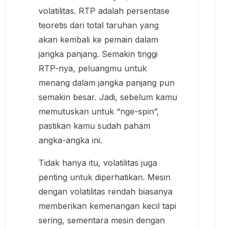
volatilitas. RTP adalah persentase
teoretis dari total taruhan yang
akan kembali ke pemain dalam
jangka panjang. Semakin tinggi
RTP-nya, peluangmu untuk
menang dalam jangka panjang pun
semakin besar. Jadi, sebelum kamu
memutuskan untuk “nge-spin”,
pastikan kamu sudah paham
angka-angka ini.
Tidak hanya itu, volatilitas juga
penting untuk diperhatikan. Mesin
dengan volatilitas rendah biasanya
memberikan kemenangan kecil tapi
sering, sementara mesin dengan