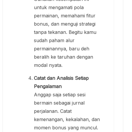
untuk mengamati pola
permainan, memahami fitur
bonus, dan menguji strategi
tanpa tekanan. Begitu kamu
sudah paham alur
permainannya, baru deh
beralih ke taruhan dengan
modal nyata.
Catat dan Analisis Setiap
Pengalaman
Anggap saja setiap sesi
bermain sebagai jurnal
perjalanan. Catat
kemenangan, kekalahan, dan
momen bonus yang muncul.