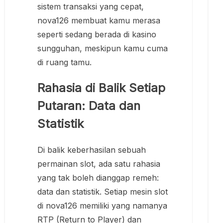
sistem transaksi yang cepat,
nova126 membuat kamu merasa
seperti sedang berada di kasino
sungguhan, meskipun kamu cuma
di ruang tamu.
Rahasia di Balik Setiap
Putaran: Data dan
Statistik
Di balik keberhasilan sebuah
permainan slot, ada satu rahasia
yang tak boleh dianggap remeh:
data dan statistik. Setiap mesin slot
di nova126 memiliki yang namanya
RTP (Return to Player) dan