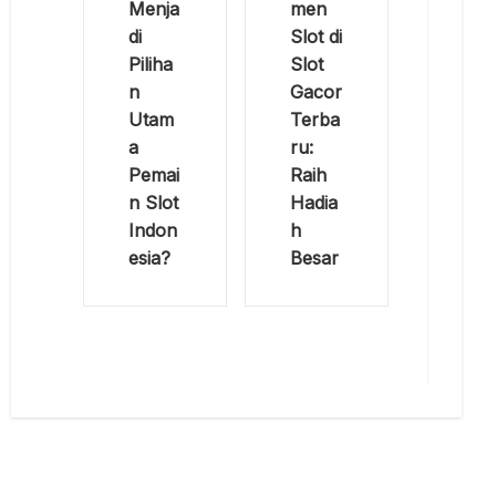
Menja
men
di
Slot di
Piliha
Slot
n
Gacor
Utam
Terba
a
ru:
Pemai
Raih
n Slot
Hadia
Indon
h
esia?
Besar