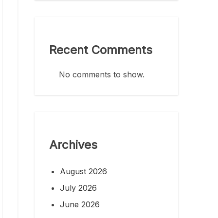
Recent Comments
No comments to show.
Archives
August 2026
July 2026
June 2026