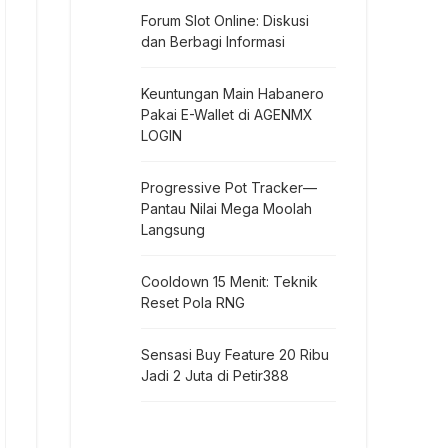
Forum Slot Online: Diskusi
dan Berbagi Informasi
Keuntungan Main Habanero
Pakai E-Wallet di AGENMX
LOGIN
Progressive Pot Tracker—
Pantau Nilai Mega Moolah
Langsung
Cooldown 15 Menit: Teknik
Reset Pola RNG
Sensasi Buy Feature 20 Ribu
Jadi 2 Juta di Petir388