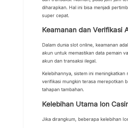
diharapkan. Hal ini bisa menjadi pert
super cepat.
Keamanan dan Verifikasi 
Dalam dunia slot online, keamanan adal
akun untuk memastikan data pemain va
akun dan transaksi ilegal.
Kelebihannya, sistem ini meningkatkan
verifikasi mungkin terasa merepotkan 
tahapan tambahan.
Kelebihan Utama Ion Casi
Jika dirangkum, beberapa kelebihan Ion