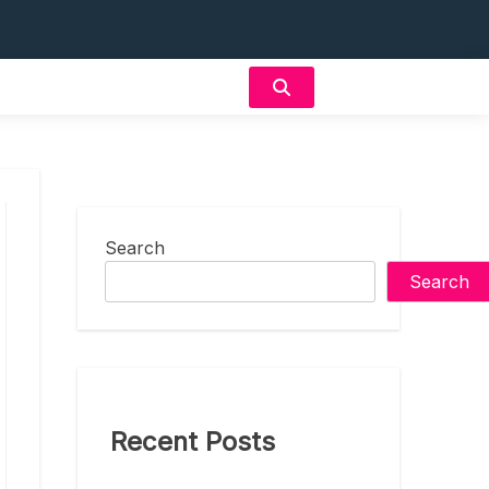
Search
Search
Recent Posts