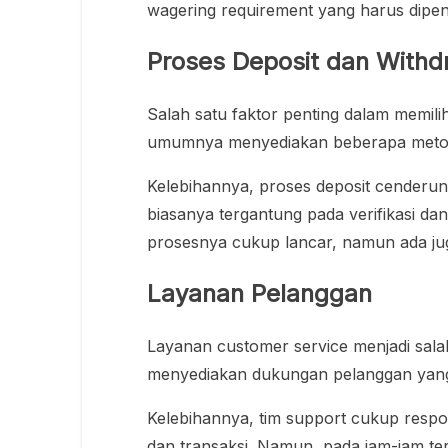
wagering requirement yang harus dipe
Proses Deposit dan With
Salah satu faktor penting dalam memili
umumnya menyediakan beberapa metod
Kelebihannya, proses deposit cenderun
biasanya tergantung pada verifikasi d
prosesnya cukup lancar, namun ada jug
Layanan Pelanggan
Layanan customer service menjadi salah
menyediakan dukungan pelanggan yang 
Kelebihannya, tim support cukup resp
dan transaksi. Namun, pada jam-jam te