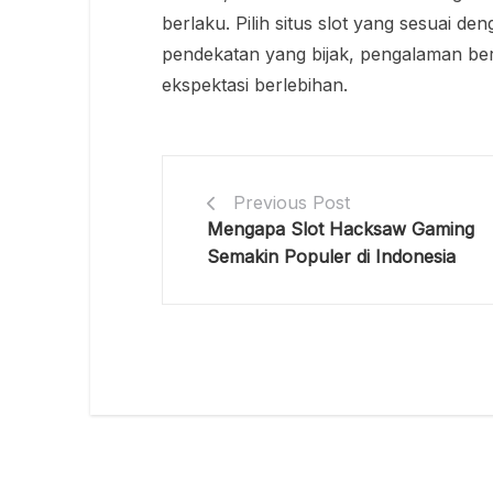
berlaku. Pilih situs slot yang sesuai 
pendekatan yang bijak, pengalaman be
ekspektasi berlebihan.
Previous Post
Mengapa Slot Hacksaw Gaming
Semakin Populer di Indonesia