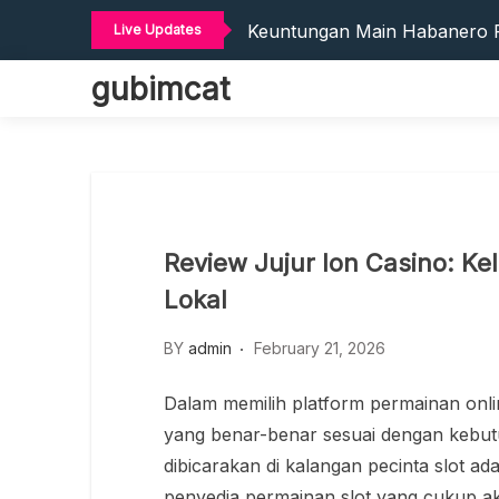
Forum Slot Online: Diskusi D
Skip
Keuntungan Main Habanero 
Live Updates
to
Progressive Pot Tracker—Pa
content
gubimcat
Cooldown 15 Menit: Teknik R
Sensasi Buy Feature 20 Ribu J
Forum Slot Online: Diskusi D
Keuntungan Main Habanero 
Progressive Pot Tracker—Pa
Cooldown 15 Menit: Teknik R
Review Jujur Ion Casino: Ke
Sensasi Buy Feature 20 Ribu J
Lokal
BY
admin
February 21, 2026
Dalam memilih platform permainan onl
yang benar-benar sesuai dengan kebut
dibicarakan di kalangan pecinta slot ad
penyedia permainan slot yang cukup akti