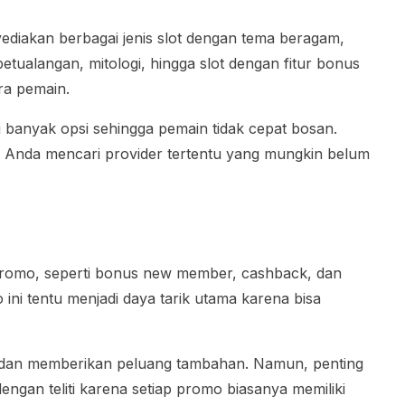
yediakan berbagai jenis slot dengan tema beragam,
etualangan, mitologi, hingga slot dengan fitur bonus
ra pemain.
i banyak opsi sehingga pemain tidak cepat bosan.
a Anda mencari provider tertentu yang mungkin belum
promo, seperti bonus new member, cashback, dan
ini tentu menjadi daya tarik utama karena bisa
i dan memberikan peluang tambahan. Namun, penting
ngan teliti karena setiap promo biasanya memiliki