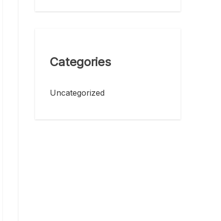
Categories
Uncategorized