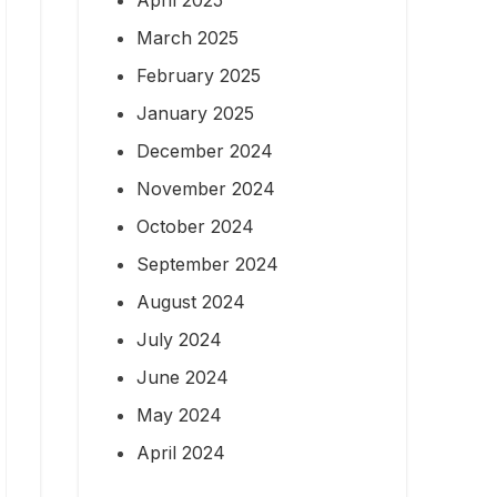
April 2025
March 2025
February 2025
January 2025
December 2024
November 2024
October 2024
September 2024
August 2024
July 2024
June 2024
May 2024
April 2024