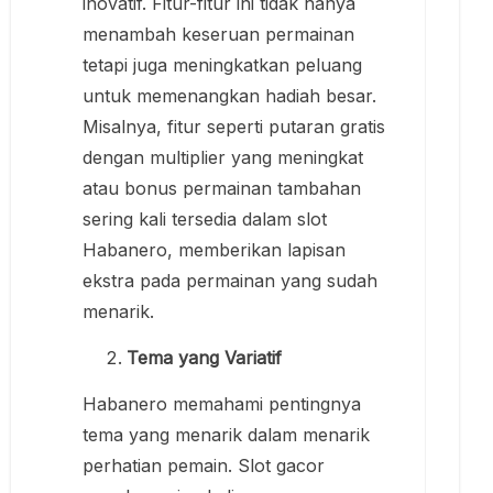
inovatif. Fitur-fitur ini tidak hanya
menambah keseruan permainan
tetapi juga meningkatkan peluang
untuk memenangkan hadiah besar.
Misalnya, fitur seperti putaran gratis
dengan multiplier yang meningkat
atau bonus permainan tambahan
sering kali tersedia dalam slot
Habanero, memberikan lapisan
ekstra pada permainan yang sudah
menarik.
Tema yang Variatif
Habanero memahami pentingnya
tema yang menarik dalam menarik
perhatian pemain. Slot gacor