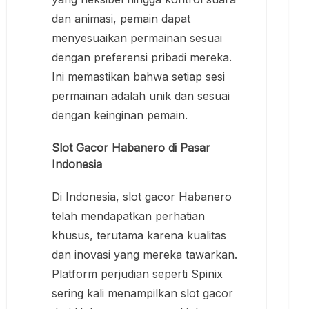
dan animasi, pemain dapat
menyesuaikan permainan sesuai
dengan preferensi pribadi mereka.
Ini memastikan bahwa setiap sesi
permainan adalah unik dan sesuai
dengan keinginan pemain.
Slot Gacor Habanero di Pasar
Indonesia
Di Indonesia, slot gacor Habanero
telah mendapatkan perhatian
khusus, terutama karena kualitas
dan inovasi yang mereka tawarkan.
Platform perjudian seperti Spinix
sering kali menampilkan slot gacor