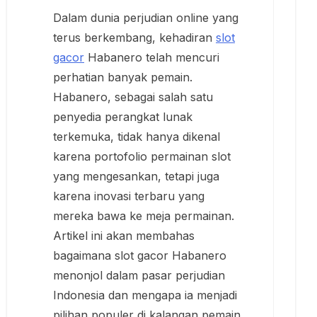
Dalam dunia perjudian online yang
terus berkembang, kehadiran
slot
gacor
Habanero telah mencuri
perhatian banyak pemain.
Habanero, sebagai salah satu
penyedia perangkat lunak
terkemuka, tidak hanya dikenal
karena portofolio permainan slot
yang mengesankan, tetapi juga
karena inovasi terbaru yang
mereka bawa ke meja permainan.
Artikel ini akan membahas
bagaimana slot gacor Habanero
menonjol dalam pasar perjudian
Indonesia dan mengapa ia menjadi
pilihan populer di kalangan pemain.