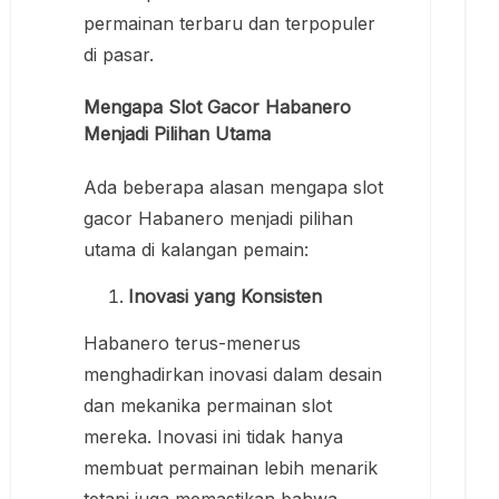
permainan terbaru dan terpopuler
di pasar.
Mengapa Slot Gacor Habanero
Menjadi Pilihan Utama
Ada beberapa alasan mengapa slot
gacor Habanero menjadi pilihan
utama di kalangan pemain:
Inovasi yang Konsisten
Habanero terus-menerus
menghadirkan inovasi dalam desain
dan mekanika permainan slot
mereka. Inovasi ini tidak hanya
membuat permainan lebih menarik
tetapi juga memastikan bahwa