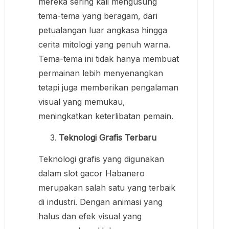
mereka sering kali mengusung
tema-tema yang beragam, dari
petualangan luar angkasa hingga
cerita mitologi yang penuh warna.
Tema-tema ini tidak hanya membuat
permainan lebih menyenangkan
tetapi juga memberikan pengalaman
visual yang memukau,
meningkatkan keterlibatan pemain.
Teknologi Grafis Terbaru
Teknologi grafis yang digunakan
dalam slot gacor Habanero
merupakan salah satu yang terbaik
di industri. Dengan animasi yang
halus dan efek visual yang