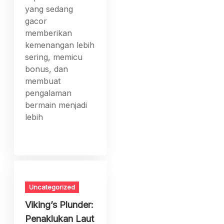
yang sedang
gacor
memberikan
kemenangan lebih
sering, memicu
bonus, dan
membuat
pengalaman
bermain menjadi
lebih
Uncategorized
Viking’s Plunder:
Penaklukan Laut