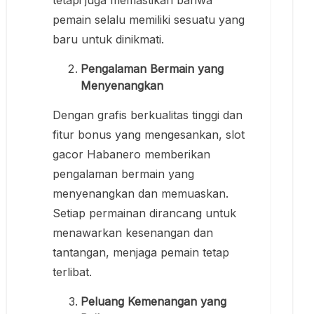
pemain selalu memiliki sesuatu yang
baru untuk dinikmati.
Pengalaman Bermain yang
Menyenangkan
Dengan grafis berkualitas tinggi dan
fitur bonus yang mengesankan, slot
gacor Habanero memberikan
pengalaman bermain yang
menyenangkan dan memuaskan.
Setiap permainan dirancang untuk
menawarkan kesenangan dan
tantangan, menjaga pemain tetap
terlibat.
Peluang Kemenangan yang