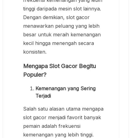
tinggi daripada mesin slot lainnya.
Dengan demikian, slot gacor
menawarkan peluang yang lebih
besar untuk meraih kemenangan
kecil hingga menengah secara
konsisten.
Mengapa Slot Gacor Begitu
Populer?
Kemenangan yang Sering
Terjadi
Salah satu alasan utama mengapa
slot gacor menjadi favorit banyak
pemain adalah frekuensi
kemenangan yang lebih tinggi.