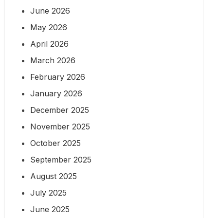
June 2026
May 2026
April 2026
March 2026
February 2026
January 2026
December 2025
November 2025
October 2025
September 2025
August 2025
July 2025
June 2025