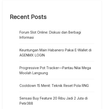
Recent Posts
Forum Slot Online: Diskusi dan Berbagi
Informasi
Keuntungan Main Habanero Pakai E-Wallet di
AGENMX LOGIN
Progressive Pot Tracker—Pantau Nilai Mega
Moolah Langsung
Cooldown 15 Menit: Teknik Reset Pola RNG
Sensasi Buy Feature 20 Ribu Jadi 2 Juta di
Petir388