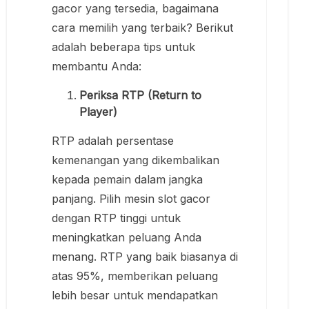
gacor yang tersedia, bagaimana
cara memilih yang terbaik? Berikut
adalah beberapa tips untuk
membantu Anda:
Periksa RTP (Return to
Player)
RTP adalah persentase
kemenangan yang dikembalikan
kepada pemain dalam jangka
panjang. Pilih mesin slot gacor
dengan RTP tinggi untuk
meningkatkan peluang Anda
menang. RTP yang baik biasanya di
atas 95%, memberikan peluang
lebih besar untuk mendapatkan