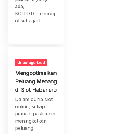
ada,
KOITOTO menonj
ol sebagai t
Uncategorized
Mengoptimalkan
Peluang Menang
di Slot Habanero
Dalam dunia slot
online, setiap
pemain pasti ingin
meningkatkan
peluang