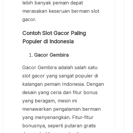
lebih banyak pemain dapat
merasakan keseruan bermain slot
gacor.
Contoh Slot Gacor Paling
Populer di Indonesia
Gacor Gembira
Gacor Gembira adalah salah satu
slot gacor yang sangat populer di
kalangan pemain Indonesia. Dengan
desain yang ceria dan fitur bonus
yang beragam, mesin ini
menawarkan pengalaman bermain
yang menyenangkan. Fitur-fitur
bonusnya, seperti putaran gratis