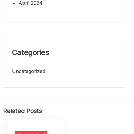
April 2024
Categories
Uncategorized
Related Posts