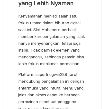
yang Lebih Nyaman
Kenyamanan menjadi salah satu
fokus utama dalam hiburan digital
saat ini. Slot Habanero berhasil
memberikan pengalaman yang tidak
hanya menyenangkan, tetapi juga
stabil. Tidak banyak elemen yang
mengganggu, sehingga pemain bisa
lebih fokus menikmati permainan.
Platform seperti ugwin288 turut
mendukung pengalaman ini dengan
antarmuka yang intuitif. Menu yang
jelas dan akses cepat ke berbagai
permainan membuat pengguna
tidak merasa kesulitan saat