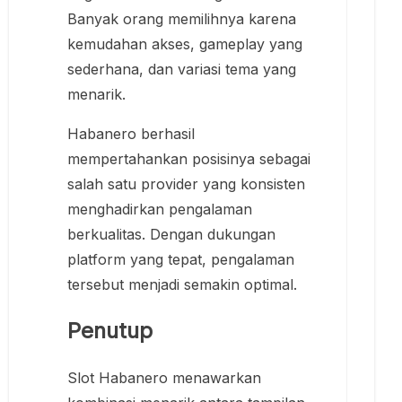
Banyak orang memilihnya karena
kemudahan akses, gameplay yang
sederhana, dan variasi tema yang
menarik.
Habanero berhasil
mempertahankan posisinya sebagai
salah satu provider yang konsisten
menghadirkan pengalaman
berkualitas. Dengan dukungan
platform yang tepat, pengalaman
tersebut menjadi semakin optimal.
Penutup
Slot Habanero menawarkan