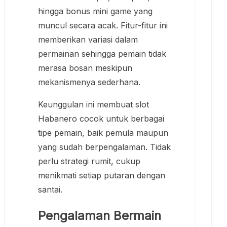
hingga bonus mini game yang
muncul secara acak. Fitur-fitur ini
memberikan variasi dalam
permainan sehingga pemain tidak
merasa bosan meskipun
mekanismenya sederhana.
Keunggulan ini membuat slot
Habanero cocok untuk berbagai
tipe pemain, baik pemula maupun
yang sudah berpengalaman. Tidak
perlu strategi rumit, cukup
menikmati setiap putaran dengan
santai.
Pengalaman Bermain