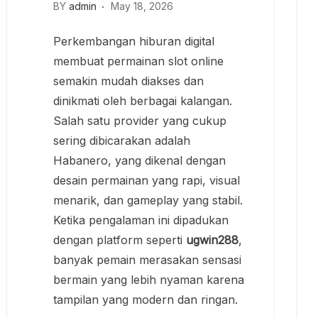
BY
admin
May 18, 2026
Perkembangan hiburan digital
membuat permainan slot online
semakin mudah diakses dan
dinikmati oleh berbagai kalangan.
Salah satu provider yang cukup
sering dibicarakan adalah
Habanero, yang dikenal dengan
desain permainan yang rapi, visual
menarik, dan gameplay yang stabil.
Ketika pengalaman ini dipadukan
dengan platform seperti
ugwin288
,
banyak pemain merasakan sensasi
bermain yang lebih nyaman karena
tampilan yang modern dan ringan.