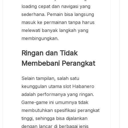
loading cepat dan navigasi yang
sederhana. Pemain bisa langsung
masuk ke permainan tanpa harus
melewati banyak langkah yang
membingungkan.
Ringan dan Tidak
Membebani Perangkat
Selain tampilan, salah satu
keunggulan utama slot Habanero
adalah performanya yang ringan.
Game-game ini umumnya tidak
membutuhkan spesifikasi perangkat
tinggi, sehingga bisa dijalankan
dengan lancar di berbagai jenis