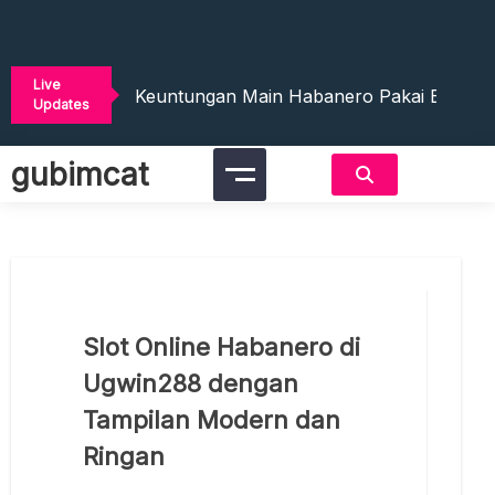
Sensasi Buy Feature 20 Ribu Jadi 2 Juta D
Skip
to
Forum Slot Online: Diskusi Dan Berbagi In
content
Keuntungan Main Habanero Pakai E-Wall
Live
Progressive Pot Tracker—Pantau Nilai M
Updates
Cooldown 15 Menit: Teknik Reset Pola RN
Sensasi Buy Feature 20 Ribu Jadi 2 Juta D
gubimcat
Forum Slot Online: Diskusi Dan Berbagi In
Keuntungan Main Habanero Pakai E-Wall
Progressive Pot Tracker—Pantau Nilai M
Cooldown 15 Menit: Teknik Reset Pola RN
Sensasi Buy Feature 20 Ribu Jadi 2 Juta D
Slot Online Habanero di
Ugwin288 dengan
Tampilan Modern dan
Ringan