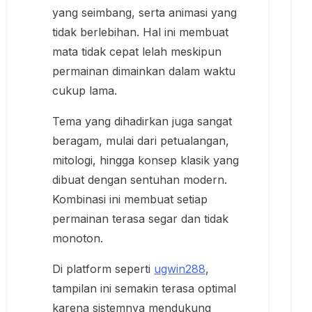
yang seimbang, serta animasi yang
tidak berlebihan. Hal ini membuat
mata tidak cepat lelah meskipun
permainan dimainkan dalam waktu
cukup lama.
Tema yang dihadirkan juga sangat
beragam, mulai dari petualangan,
mitologi, hingga konsep klasik yang
dibuat dengan sentuhan modern.
Kombinasi ini membuat setiap
permainan terasa segar dan tidak
monoton.
Di platform seperti
ugwin288
,
tampilan ini semakin terasa optimal
karena sistemnya mendukung