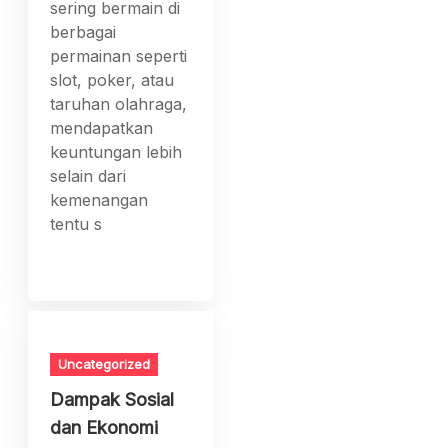
sering bermain di
berbagai
permainan seperti
slot, poker, atau
taruhan olahraga,
mendapatkan
keuntungan lebih
selain dari
kemenangan
tentu s
Uncategorized
Dampak Sosial
dan Ekonomi